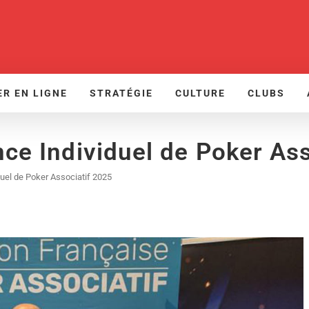
ER EN LIGNE
STRATÉGIE
CULTURE
CLUBS
ce Individuel de Poker Ass
uel de Poker Associatif 2025