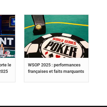
rte le
WSOP 2025 : performances
2025
françaises et faits marquants