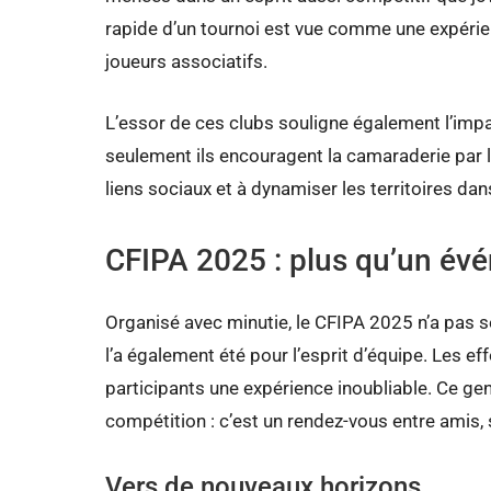
rapide d’un tournoi est vue comme une expérienc
joueurs associatifs.
L’essor de ces clubs souligne également l’impa
seulement ils encouragent la camaraderie par le
liens sociaux et à dynamiser les territoires dans
CFIPA 2025 : plus qu’un évé
Organisé avec minutie, le CFIPA 2025 n’a pas s
l’a également été pour l’esprit d’équipe. Les ef
participants une expérience inoubliable. Ce g
compétition : c’est un rendez-vous entre amis,
Vers de nouveaux horizons